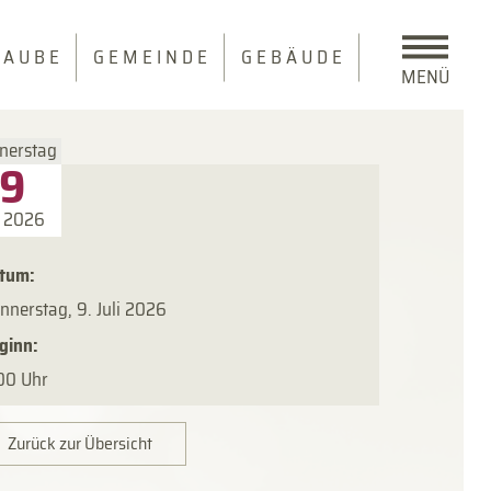
 A U B E
G E M E I N D E
G E B Ä U D E
MENÜ
nerstag
9
l 2026
tum:
nnerstag, 9. Juli 2026
ginn:
00 Uhr
Zurück zur Übersicht