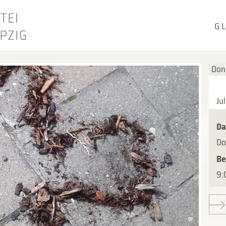
G L
Don
Ju
Da
Do
Be
9: