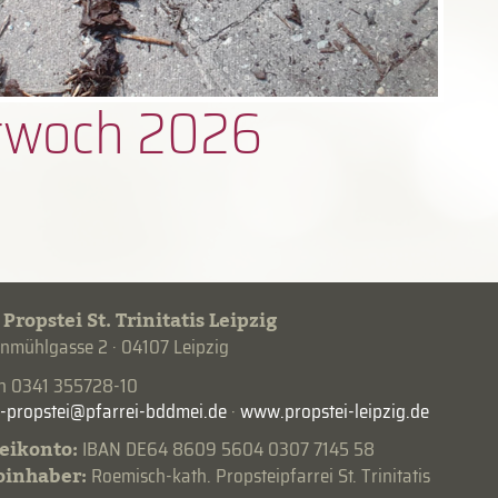
erwoch 2026
 Propstei St. Trinitatis Leipzig
mühlgasse 2 · 04107 Leipzig
on 0341 355728-10
·
www.propstei-leipzig.de
eikonto:
IBAN DE64 8609 5604 0307 7145 58
oinhaber:
Roemisch-kath. Propsteipfarrei St. Trinitatis