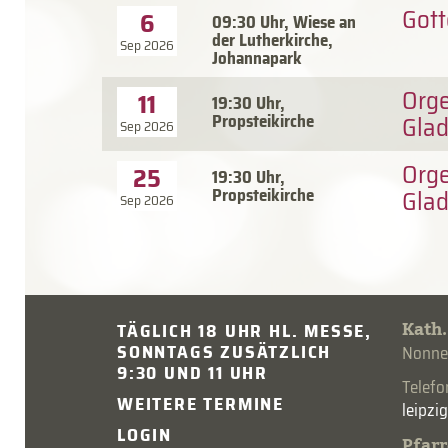
Gott
6
09:30 Uhr, Wiese an
der Lutherkirche,
Sep 2026
Johannapark
Orge
11
19:30 Uhr,
Propsteikirche
Gla
Sep 2026
Orge
25
19:30 Uhr,
Propsteikirche
Gla
Sep 2026
Kath.
TÄGLICH 18 UHR HL. MESSE,
SONNTAGS ZUSÄTZLICH
Nonnen
9:30 UND 11 UHR
Telef
WEITERE TERMINE
LOGIN
Pfarr