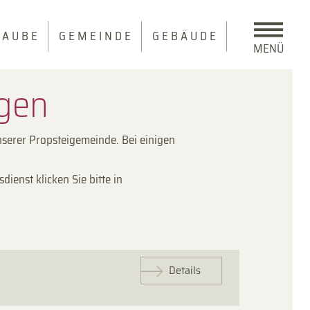
 A U B E
G E M E I N D E
G E B Ä U D E
MENÜ
ngen
nserer Propsteigemeinde. Bei einigen
ienst klicken Sie bitte in
Details