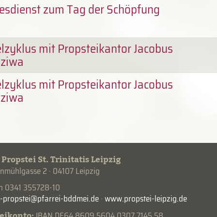
esdienst zum Tag der Schöpfung
lzyklus mit Propsteikantor Jacobus
dziwa
lzyklus mit Propsteikantor Jacobus
dziwa
 Propstei St. Trinitatis Leipzig
mühlgasse 2 · 04107 Leipzig
on 0341 355728-10
·
www.propstei-leipzig.de
eikonto:
IBAN DE64 8609 5604 0307 7145 58