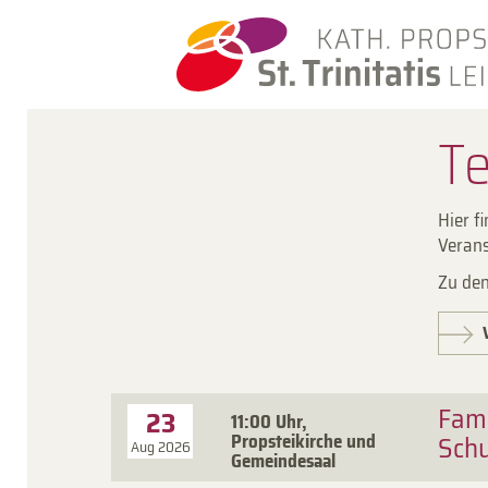
Te
Hier f
Verans
Zu den
Fam
23
11:00 Uhr,
Propsteikirche und
Schu
Aug 2026
Gemeindesaal