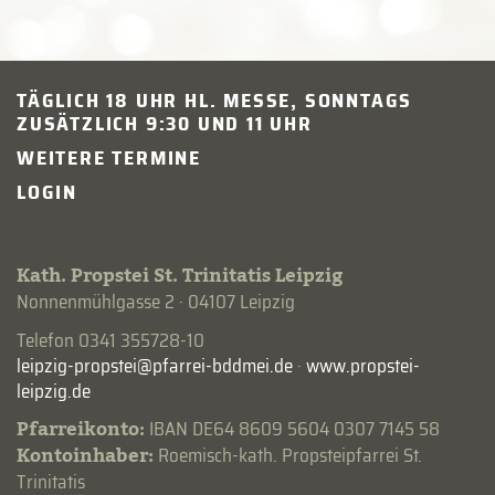
TÄGLICH 18 UHR HL. MESSE, SONNTAGS
ZUSÄTZLICH 9:30 UND 11 UHR
WEITERE TERMINE
LOGIN
Kath. Propstei St. Trinitatis Leipzig
Nonnenmühlgasse 2 · 04107 Leipzig
Telefon 0341 355728-10
·
www.propstei-
leipzig.de
Pfarreikonto:
IBAN DE64 8609 5604 0307 7145 58
Kontoinhaber:
Roemisch-kath. Propsteipfarrei St.
Trinitatis