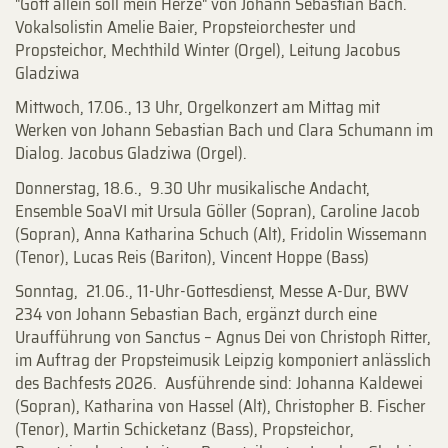
"Gott allein soll mein Herze" von Johann Sebastian Bach.
Vokalsolistin Amelie Baier, Propsteiorchester und
Propsteichor, Mechthild Winter (Orgel), Leitung Jacobus
Gladziwa
Mittwoch, 17.06., 13 Uhr, Orgelkonzert am Mittag mit
Werken von Johann Sebastian Bach und Clara Schumann im
Dialog. Jacobus Gladziwa (Orgel).
Donnerstag, 18.6., 9.30 Uhr musikalische Andacht,
Ensemble SoaVI mit Ursula Göller (Sopran), Caroline Jacob
(Sopran), Anna Katharina Schuch (Alt), Fridolin Wissemann
(Tenor), Lucas Reis (Bariton), Vincent Hoppe (Bass)
Sonntag, 21.06., 11-Uhr-Gottesdienst, Messe A-Dur, BWV
234 von Johann Sebastian Bach, ergänzt durch eine
Uraufführung von Sanctus – Agnus Dei von Christoph Ritter,
im Auftrag der Propsteimusik Leipzig komponiert anlässlich
des Bachfests 2026. Ausführende sind: Johanna Kaldewei
(Sopran), Katharina von Hassel (Alt), Christopher B. Fischer
(Tenor), Martin Schicketanz (Bass), Propsteichor,