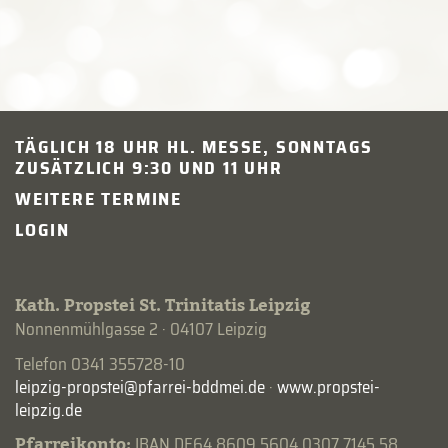
TÄGLICH 18 UHR HL. MESSE, SONNTAGS
ZUSÄTZLICH 9:30 UND 11 UHR
WEITERE TERMINE
LOGIN
Kath. Propstei St. Trinitatis Leipzig
Nonnenmühlgasse 2 · 04107 Leipzig
Telefon 0341 355728-10
·
www.propstei-
leipzig.de
Pfarreikonto:
IBAN DE64 8609 5604 0307 7145 58