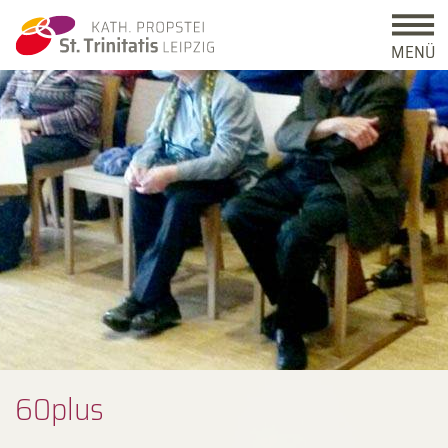
MENÜ
60­plus