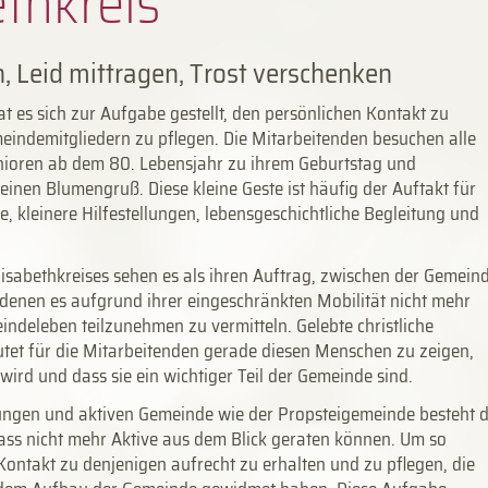
eth­kreis
, Leid mittragen, Trost verschenken
at es sich zur Aufgabe gestellt, den persönlichen Kontakt zu
eindemitgliedern zu pflegen. Die Mitarbeitenden besuchen alle
nioren ab dem 80. Lebensjahr zu ihrem Geburtstag und
einen Blumengruß. Diese kleine Geste ist häufig der Auftakt für
, kleinere Hilfestellungen, lebensgeschichtliche Begleitung und
lisabethkreises sehen es als ihren Auftrag, zwischen der Gemein
enen es aufgrund ihrer eingeschränkten Mobilität nicht mehr
indeleben teilzunehmen zu vermitteln. Gelebte christliche
tet für die Mitarbeitenden gerade diesen Menschen zu zeigen,
wird und dass sie ein wichtiger Teil der Gemeinde sind.
jungen und aktiven Gemeinde wie der Propsteigemeinde besteht d
ss nicht mehr Aktive aus dem Blick geraten können. Um so
 Kontakt zu denjenigen aufrecht zu erhalten und zu pflegen, die