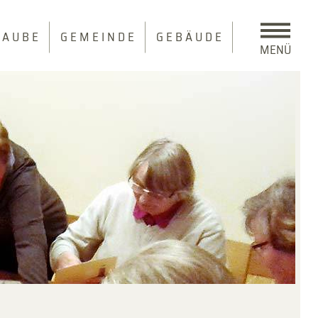
 A U B E
G E M E I N D E
G E B Ä U D E
MENÜ