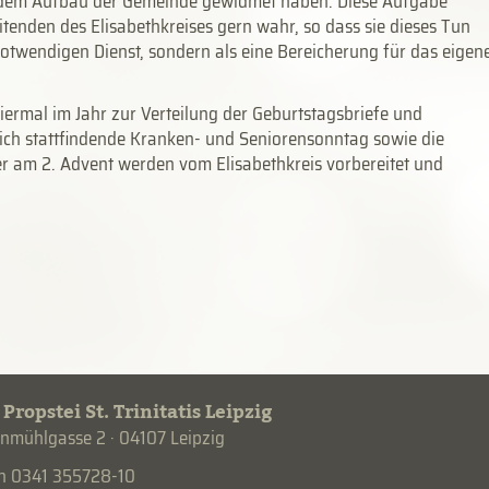
n dem Aufbau der Gemeinde gewidmet haben. Diese Aufgabe
tenden des Elisabethkreises gern wahr, so dass sie dieses Tun
notwendigen Dienst, sondern als eine Bereicherung für das eigen
h viermal im Jahr zur Verteilung der Geburtstagsbriefe und
lich stattfindende Kranken- und Seniorensonntag sowie die
r am 2. Advent werden vom Elisabethkreis vorbereitet und
 Propstei St. Trinitatis Leipzig
mühlgasse 2 · 04107 Leipzig
on 0341 355728-10