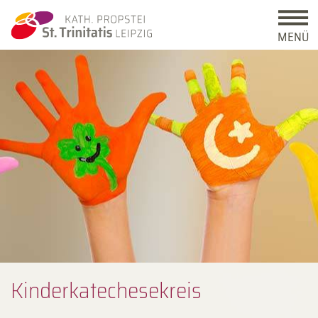
MENÜ
Kinder­kate­chese­kreis